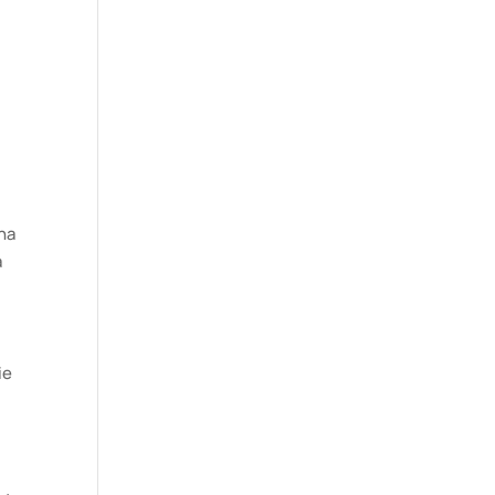
żna
a
ie