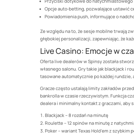
Przyciski dotykowe do natychmiastowego
Opcje auto‑betting, pozwalające ustawić c
Powiadomienia push, informujące o nadch
Ze względu na to, że sesje mobilne trwają zwy
głębokiej personalizacji, zapewniając, że każ
Live Casino: Emocje w cza
Oferta live dealerów w Spinsy została stworz
własnego salonu. Gry takie jak blackjack i r
tasowane automatycznie po każdej rundzie, a
Gracze często ustalają limity zakładów prze
bankrolla w czasie rzeczywistym. Funkcja cz
dealera i minimalny kontakt z graczami, aby 
Blackjack – 8 rozdań na minutę
Roulette – 12 spinów na minutę z natych
Poker – wariant Texas Hold’em z szybkim