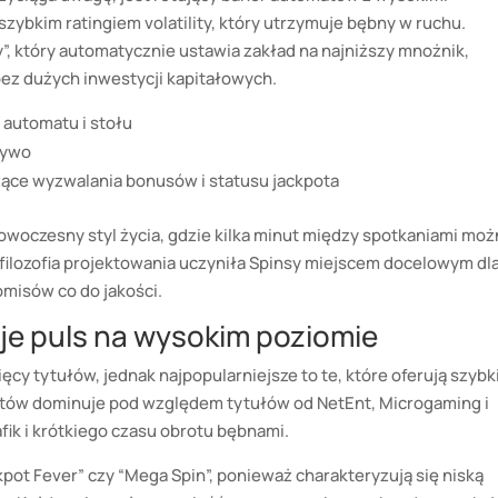
szybkim ratingiem volatility, który utrzymuje bębny w ruchu.
ay”, który automatycznie ustawia zakład na najniższy mnożnik,
bez dużych inwestycji kapitałowych.
automatu i stołu
żywo
zące wyzwalania bonusów i statusu jackpota
 nowoczesny styl życia, gdzie kilka minut między spotkaniami mo
filozofia projektowania uczyniła Spinsy miejscem docelowym dl
omisów co do jakości.
uje puls na wysokim poziomie
ęcy tytułów, jednak najpopularniejsze to te, które oferują szybk
matów dominuje pod względem tytułów od NetEnt, Microgaming i
fik i krótkiego czasu obrotu bębnami.
ckpot Fever” czy “Mega Spin”, ponieważ charakteryzują się niską