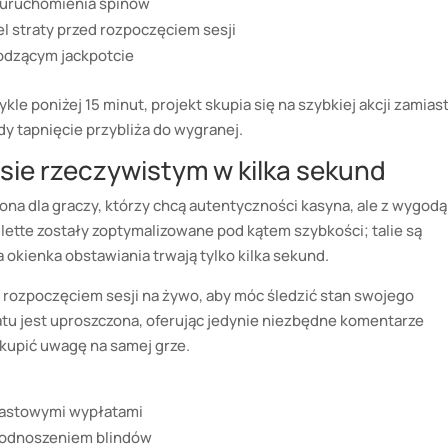
 uruchomienia spinów
el straty przed rozpoczęciem sesji
odzącym jackpotcie
kle poniżej 15 minut, projekt skupia się na szybkiej akcji zamias
dy tapnięcie przybliża do wygranej.
sie rzeczywistym w kilka sekund
ona dla graczy, którzy chcą autentyczności kasyna, ale z wygodą
oulette zostały zoptymalizowane pod kątem szybkości; talie są
 okienka obstawiania trwają tylko kilka sekund.
d rozpoczęciem sesji na żywo, aby móc śledzić stan swojego
atu jest uproszczona, oferując jedynie niezbędne komentarze
skupić uwagę na samej grze.
miastowymi wypłatami
 podnoszeniem blindów