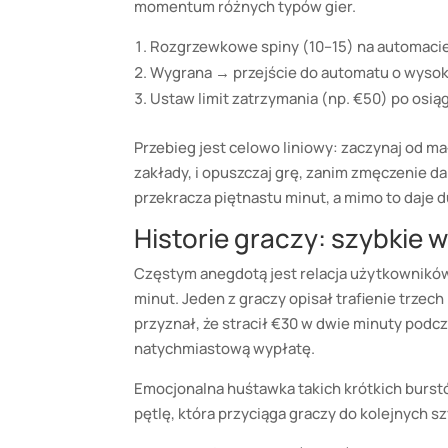
momentum różnych typów gier.
Rozgrzewkowe spiny (10–15) na automacie o
Wygrana → przejście do automatu o wysokiej
Ustaw limit zatrzymania (np. €50) po osi
Przebieg jest celowo liniowy: zaczynaj od 
zakłady, i opuszczaj grę, zanim zmęczenie da
przekracza piętnastu minut, a mimo to daje 
Historie graczy: szybkie 
Częstym anegdotą jest relacja użytkowników, 
minut. Jeden z graczy opisał trafienie trzech
przyznał, że stracił €30 w dwie minuty podc
natychmiastową wypłatę.
Emocjonalna huśtawka takich krótkich burstó
pętlę, która przyciąga graczy do kolejnych sz