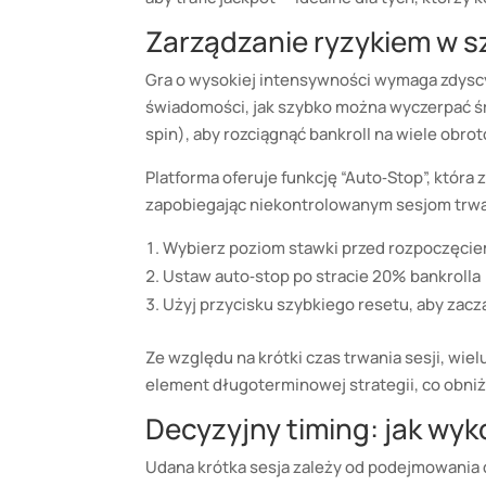
Zarządzanie ryzykiem w s
Gra o wysokiej intensywności wymaga zdyscy
świadomości, jak szybko można wyczerpać śr
spin), aby rozciągnąć bankroll na wiele obro
Platforma oferuje funkcję “Auto‑Stop”, która 
zapobiegając niekontrolowanym sesjom trw
Wybierz poziom stawki przed rozpoczęcie
Ustaw auto‑stop po stracie 20% bankrolla
Użyj przycisku szybkiego resetu, aby zacz
Ze względu na krótki czas trwania sesji, wie
element długoterminowej strategii, co obniż
Decyzyjny timing: jak w
Udana krótka sesja zależy od podejmowania 