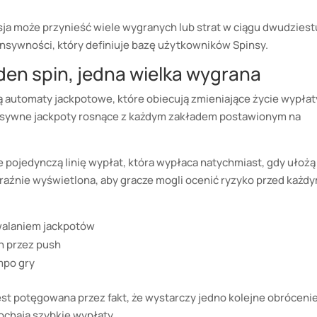
esja może przynieść wiele wygranych lub strat w ciągu dwudziest
tensywności, który definiuje bazę użytkowników Spinsy.
en spin, jedna wielka wygrana
 automaty jackpotowe, które obiecują zmieniające życie wypłat
gresywne jackpoty rosnące z każdym zakładem postawionym na
pojedynczą linię wypłat, która wypłaca natychmiast, gdy ułożą
raźnie wyświetlona, aby gracze mogli ocenić ryzyko przed każd
zwalaniem jackpotów
h przez push
mpo gry
st potęgowana przez fakt, że wystarczy jedno kolejne obrócenie
kochają szybkie wypłaty.