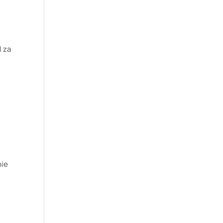
1 za
nie