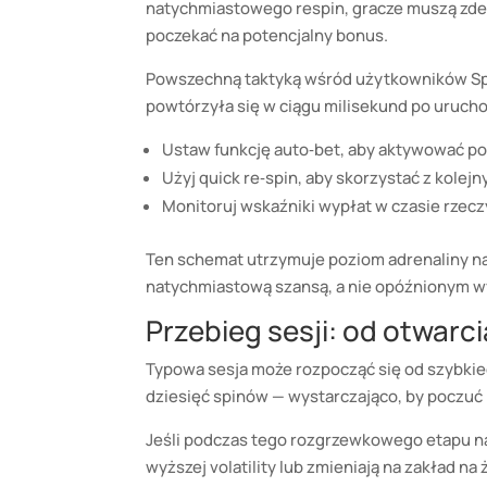
natychmiastowego respin, gracze muszą zdec
poczekać na potencjalny bonus.
Powszechną taktyką wśród użytkowników Spin
powtórzyła się w ciągu milisekund po urucho
Ustaw funkcję auto‑bet, aby aktywować po
Użyj quick re‑spin, aby skorzystać z kole
Monitoruj wskaźniki wypłat w czasie rzec
Ten schemat utrzymuje poziom adrenaliny na
natychmiastową szansą, a nie opóźnionym w
Przebieg sesji: od otwarc
Typowa sesja może rozpocząć się od szybkieg
dziesięć spinów — wystarczająco, by poczuć
Jeśli podczas tego rozgrzewkowego etapu na
wyższej volatility lub zmieniają na zakład 