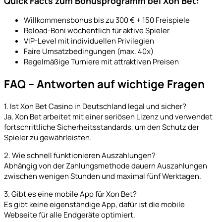
Quick Facts zum Bonusprogramm bei Xon Bet:
Willkommensbonus bis zu 300 € + 150 Freispiele
Reload-Boni wöchentlich für aktive Spieler
VIP-Level mit individuellen Privilegien
Faire Umsatzbedingungen (max. 40x)
Regelmäßige Turniere mit attraktiven Preisen
FAQ – Antworten auf wichtige Fragen
1. Ist Xon Bet Casino in Deutschland legal und sicher?
Ja, Xon Bet arbeitet mit einer seriösen Lizenz und verwendet
fortschrittliche Sicherheitsstandards, um den Schutz der
Spieler zu gewährleisten.
2. Wie schnell funktionieren Auszahlungen?
Abhängig von der Zahlungsmethode dauern Auszahlungen
zwischen wenigen Stunden und maximal fünf Werktagen.
3. Gibt es eine mobile App für Xon Bet?
Es gibt keine eigenständige App, dafür ist die mobile
Webseite für alle Endgeräte optimiert.