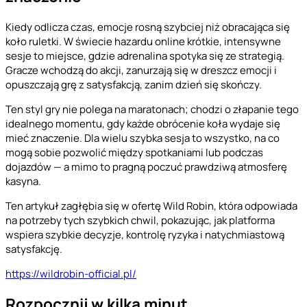
Kiedy odlicza czas, emocje rosną szybciej niż obracająca się
koło ruletki. W świecie hazardu online krótkie, intensywne
sesje to miejsce, gdzie adrenalina spotyka się ze strategią.
Gracze wchodzą do akcji, zanurzają się w dreszcz emocji i
opuszczają grę z satysfakcją, zanim dzień się skończy.
Ten styl gry nie polega na maratonach; chodzi o złapanie tego
idealnego momentu, gdy każde obrócenie koła wydaje się
mieć znaczenie. Dla wielu szybka sesja to wszystko, na co
mogą sobie pozwolić między spotkaniami lub podczas
dojazdów — a mimo to pragną poczuć prawdziwą atmosferę
kasyna.
Ten artykuł zagłębia się w ofertę Wild Robin, która odpowiada
na potrzeby tych szybkich chwil, pokazując, jak platforma
wspiera szybkie decyzje, kontrolę ryzyka i natychmiastową
satysfakcję.
https://wildrobin-official.pl/
Rozpocznij w kilka minut