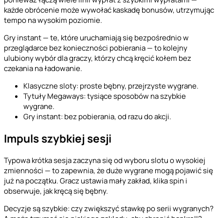
każde obrócenie może wywołać kaskadę bonusów, utrzymując
tempo na wysokim poziomie.
Gry instant — te, które uruchamiają się bezpośrednio w
przeglądarce bez konieczności pobierania — to kolejny
ulubiony wybór dla graczy, którzy chcą kręcić kołem bez
czekania na ładowanie.
Klasyczne sloty: proste bębny, przejrzyste wygrane.
Tytuły Megaways: tysiące sposobów na szybkie
wygrane.
Gry instant: bez pobierania, od razu do akcji.
Impuls szybkiej sesji
Typowa krótka sesja zaczyna się od wyboru slotu o wysokiej
zmienności — to zapewnia, że duże wygrane mogą pojawić się
już na początku. Gracz ustawia mały zakład, klika spin i
obserwuje, jak kręcą się bębny.
Decyzje są szybkie: czy zwiększyć stawkę po serii wygranych?