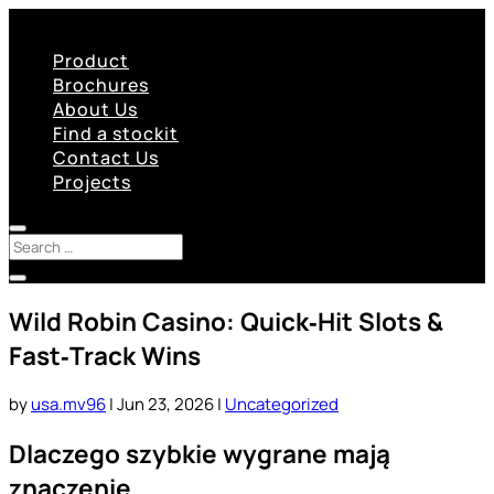
Product
Brochures
About Us
Find a stockit
Contact Us
Projects
Wild Robin Casino: Quick‑Hit Slots &
Fast‑Track Wins
by
usa.mv96
|
Jun 23, 2026
|
Uncategorized
Dlaczego szybkie wygrane mają
znaczenie