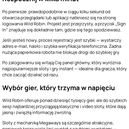
Po pierwsze: prawdopodobnie w ciągu kilku sekund od
otwarcia przeglądarki lub aplikacji natkniesz się na stronę
logowania Wild Robin. Projekt jest przejrzysty, a przycisk „Sign
In” znajduje się dokładnie tam, gdzie się tego spodziewasz.
Jeśli jesteś nowy, proces rejestracji jest szybki — wystarczy
adres e-mail, hasło i szybka weryfikacja telefoniczna. Żadna
nużąca papierkowa robota nie blokuje drogi do szybkiej gry.
Po zalogowaniu się witają Cię panel główny, który wyróżnia
najpopularniejsze sloty i gry instant — idealne dla gracza, który
chce zacząć działać od razu.
Wybór gier, który trzyma w napięciu
Wild Robin oferuje ponad dziesięć tysięcy gier, ale do szybkich
sesji najbardziej przyciągają klasyczne i video sloty, które dają
jasną i zwięzłą informację zwrotną.
Sloty z mechaniką Megaways są szczególnie atrakcyjne,
ponieważ łączą wiele linii wypłat z szybkimi wypłatami —