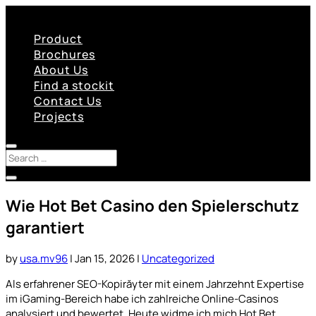
Product
Brochures
About Us
Find a stockit
Contact Us
Projects
Wie Hot Bet Casino den Spielerschutz
garantiert
by
usa.mv96
|
Jan 15, 2026
|
Uncategorized
Als erfahrener SEO-Kopirăyter mit einem Jahrzehnt Expertise
im iGaming-Bereich habe ich zahlreiche Online-Casinos
analysiert und bewertet. Heute widme ich mich Hot Bet