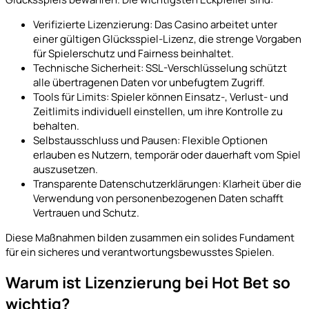
Verifizierte Lizenzierung: Das Casino arbeitet unter
einer gültigen Glücksspiel-Lizenz, die strenge Vorgaben
für Spielerschutz und Fairness beinhaltet.
Technische Sicherheit: SSL-Verschlüsselung schützt
alle übertragenen Daten vor unbefugtem Zugriff.
Tools für Limits: Spieler können Einsatz-, Verlust- und
Zeitlimits individuell einstellen, um ihre Kontrolle zu
behalten.
Selbstausschluss und Pausen: Flexible Optionen
erlauben es Nutzern, temporär oder dauerhaft vom Spiel
auszusetzen.
Transparente Datenschutzerklärungen: Klarheit über die
Verwendung von personenbezogenen Daten schafft
Vertrauen und Schutz.
Diese Maßnahmen bilden zusammen ein solides Fundament
für ein sicheres und verantwortungsbewusstes Spielen.
Warum ist Lizenzierung bei Hot Bet so
wichtig?