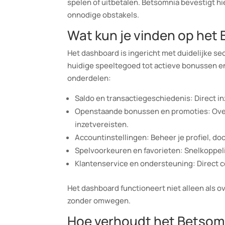
spelen of uitbetalen. Betsomnia bevestigt h
onnodige obstakels.
Wat kun je vinden op het
Het dashboard is ingericht met duidelijke sect
huidige speeltegoed tot actieve bonussen en
onderdelen:
Saldo en transactiegeschiedenis: Direct in
Openstaande bonussen en promoties: Over
inzetvereisten.
Accountinstellingen: Beheer je profiel, d
Spelvoorkeuren en favorieten: Snelkoppelin
Klantenservice en ondersteuning: Direct co
Het dashboard functioneert niet alleen als ov
zonder omwegen.
Hoe verhoudt het Betsomn