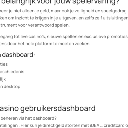
belangrijk voor jouw spelervaring?
 je niet alleen je geld, maar ook je veiligheid en speelgedrag.
en om inzicht te krijgen in je uitgaven, en zelfs zelf uitsluitinge
nstrument voor verantwoord spelen.
egang tot live casino’s, nieuwe spellen en exclusieve promoties
kens door het hele platform te moeten zoeken.
a dashboard:
ties
geschiedenis
ijk
en desktop
Casino gebruikersdashboard
en beheren via het dashboard?
talingen’. Hier kun je direct geld storten met iDEAL, creditcard o