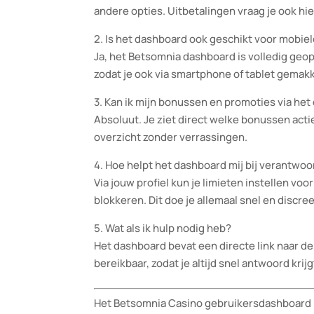
andere opties. Uitbetalingen vraag je ook hi
2. Is het dashboard ook geschikt voor mobie
Ja, het Betsomnia dashboard is volledig geop
zodat je ook via smartphone of tablet gemakke
3. Kan ik mijn bonussen en promoties via he
Absoluut. Je ziet direct welke bonussen actie
overzicht zonder verrassingen.
4. Hoe helpt het dashboard mij bij verantwo
Via jouw profiel kun je limieten instellen voo
blokkeren. Dit doe je allemaal snel en discre
5. Wat als ik hulp nodig heb?
Het dashboard bevat een directe link naar de
bereikbaar, zodat je altijd snel antwoord krijg
Het Betsomnia Casino gebruikersdashboard 