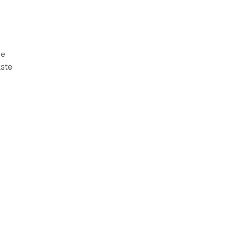
je
kste