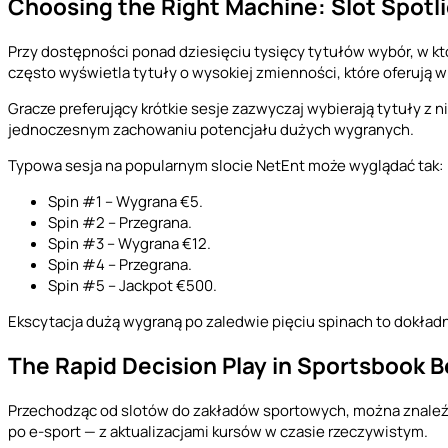
Choosing the Right Machine: Slot Spotl
Przy dostępności ponad dziesięciu tysięcy tytułów wybór, w któ
często wyświetla tytuły o wysokiej zmienności, które oferują 
Gracze preferujący krótkie sesje zazwyczaj wybierają tytuły z 
jednoczesnym zachowaniu potencjału dużych wygranych.
Typowa sesja na popularnym slocie NetEnt może wyglądać tak:
Spin #1 – Wygrana €5.
Spin #2 – Przegrana.
Spin #3 – Wygrana €12.
Spin #4 – Przegrana.
Spin #5 – Jackpot €500.
Ekscytacja dużą wygraną po zaledwie pięciu spinach to dokładnie
The Rapid Decision Play in Sportsbook B
Przechodząc od slotów do zakładów sportowych, można znaleźć 
po e-sport — z aktualizacjami kursów w czasie rzeczywistym.