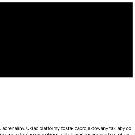
u adrenaliny. Układ platformy został zaprojektowany tak, aby od
j grupy slotów o wysokiej częstotliwości wygranych i stołów