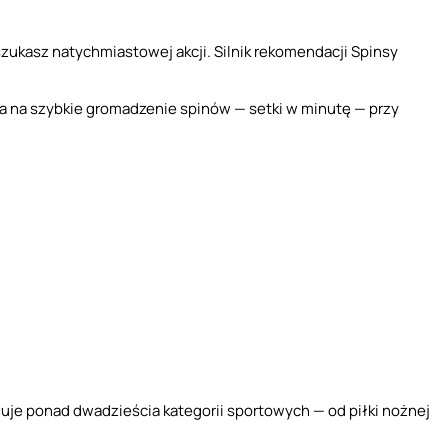
szukasz natychmiastowej akcji. Silnik rekomendacji Spinsy
ala na szybkie gromadzenie spinów — setki w minutę — przy
je ponad dwadzieścia kategorii sportowych — od piłki nożnej