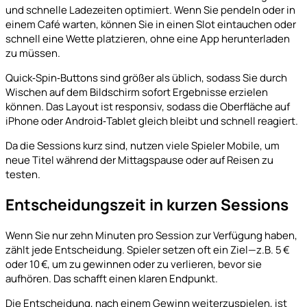
und schnelle Ladezeiten optimiert. Wenn Sie pendeln oder in
einem Café warten, können Sie in einen Slot eintauchen oder
schnell eine Wette platzieren, ohne eine App herunterladen
zu müssen.
Quick‑Spin‑Buttons sind größer als üblich, sodass Sie durch
Wischen auf dem Bildschirm sofort Ergebnisse erzielen
können. Das Layout ist responsiv, sodass die Oberfläche auf
iPhone oder Android‑Tablet gleich bleibt und schnell reagiert.
Da die Sessions kurz sind, nutzen viele Spieler Mobile, um
neue Titel während der Mittagspause oder auf Reisen zu
testen.
Entscheidungszeit in kurzen Sessions
Wenn Sie nur zehn Minuten pro Session zur Verfügung haben,
zählt jede Entscheidung. Spieler setzen oft ein Ziel—z.B. 5 €
oder 10 €, um zu gewinnen oder zu verlieren, bevor sie
aufhören. Das schafft einen klaren Endpunkt.
Die Entscheidung, nach einem Gewinn weiterzuspielen, ist