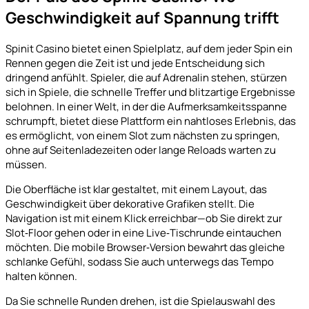
Geschwindigkeit auf Spannung trifft
Spinit Casino bietet einen Spielplatz, auf dem jeder Spin ein
Rennen gegen die Zeit ist und jede Entscheidung sich
dringend anfühlt. Spieler, die auf Adrenalin stehen, stürzen
sich in Spiele, die schnelle Treffer und blitzartige Ergebnisse
belohnen. In einer Welt, in der die Aufmerksamkeitsspanne
schrumpft, bietet diese Plattform ein nahtloses Erlebnis, das
es ermöglicht, von einem Slot zum nächsten zu springen,
ohne auf Seitenladezeiten oder lange Reloads warten zu
müssen.
Die Oberfläche ist klar gestaltet, mit einem Layout, das
Geschwindigkeit über dekorative Grafiken stellt. Die
Navigation ist mit einem Klick erreichbar—ob Sie direkt zur
Slot‑Floor gehen oder in eine Live‑Tischrunde eintauchen
möchten. Die mobile Browser‑Version bewahrt das gleiche
schlanke Gefühl, sodass Sie auch unterwegs das Tempo
halten können.
Da Sie schnelle Runden drehen, ist die Spielauswahl des