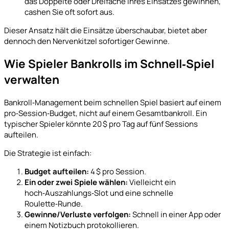
das Doppelte oder Dreifache Ihres Einsatzes gewinnen,
cashen Sie oft sofort aus.
Dieser Ansatz hält die Einsätze überschaubar, bietet aber
dennoch den Nervenkitzel sofortiger Gewinne.
Wie Spieler Bankrolls im Schnell‑Spiel
verwalten
Bankroll‑Management beim schnellen Spiel basiert auf einem
pro‑Session‑Budget, nicht auf einem Gesamtbankroll. Ein
typischer Spieler könnte 20 $ pro Tag auf fünf Sessions
aufteilen.
Die Strategie ist einfach:
Budget aufteilen:
4 $ pro Session.
Ein oder zwei Spiele wählen:
Vielleicht ein
hoch‑Auszahlungs‑Slot und eine schnelle
Roulette‑Runde.
Gewinne/Verluste verfolgen:
Schnell in einer App oder
einem Notizbuch protokollieren.