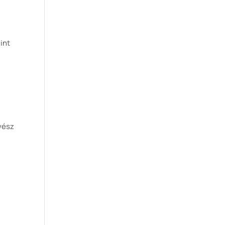
int
vész