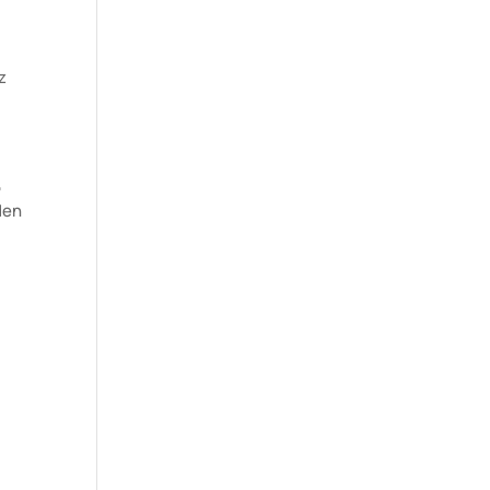
z
,
den