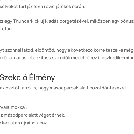
élyeket tartják fenn rövid játékok során.
etsz egy Thunderkick új kiadás pörgetésével, miközben egy bónus
 után.
yt azonnal látod, eldöntöd, hogy a következő körre teszel-e még
a kör a magas intenzitású szekciók modelljéhez illeszkedik—min
d Szekció Élmény
 az osztót; arról is, hogy másodpercek alatt hozol döntéseket,
ervallumokkal.
tíz másodperc alatt véget érnek.
 kéz után újraindulnak.