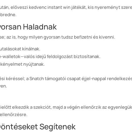
 után, előveszi kedvenc instant win játékát, kis nyereményt szer
lébredne.
Gyorsan Haladnak
; az is, hogy milyen gyorsan tudsz befizetni és kivenni.
utalásokat kínálnak.
walletok—valós idejű feldolgozást biztosítanak.
 kényelmet nyújtanak.
ési kéréssel; a Snatch támogatói csapat éjjel-nappal rendelkezé
yen.
mielőtt elkezdik a szekciót, majd a végén ellenőrzik az egyenleg
ellenőrzésre.
Döntéseket Segítenek