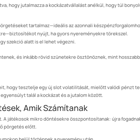
tva, hogy jutalmazza a kockázatvállalást anélkül, hogy túl bonyol
örgetéseket tartalmaz—ideális az azonnali készpénzforgalomho
re—biztosítékot nyújt, ha gyors nyereményekre törekszel.
 szekció alatt is el lehet végezni.
entenek, és inkább rövid szünetekre ösztönöznek, mint hosszab
 hogy tesztelje egy új slot volatilitását, mielőtt valódi pénzt t
egyensúlyt talál a kockázat és a jutalom között.
ntések, Amik Számítanak
 A játékosok mikro döntésekre összpontosítanak: újra fogadna
ő pörgetés előtt.
dumokon belül történnek a nyeremény után.