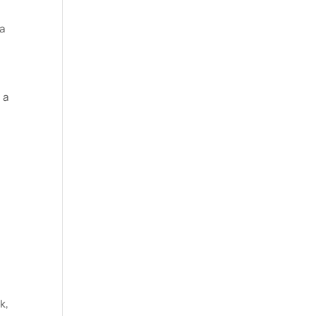
 a
 a
k,