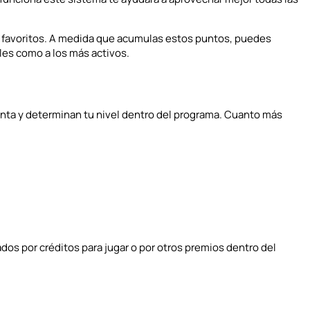
 favoritos. A medida que acumulas estos puntos, puedes
les como a los más activos.
nta y determinan tu nivel dentro del programa. Cuanto más
os por créditos para jugar o por otros premios dentro del