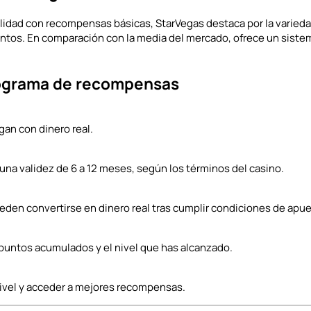
idad con recompensas básicas, StarVegas destaca por la variedad
untos. En comparación con la media del mercado, ofrece un sistem
rograma de recompensas
gan con dinero real.
na validez de 6 a 12 meses, según los términos del casino.
ueden convertirse en dinero real tras cumplir condiciones de apue
de puntos acumulados y el nivel que has alcanzado.
nivel y acceder a mejores recompensas.