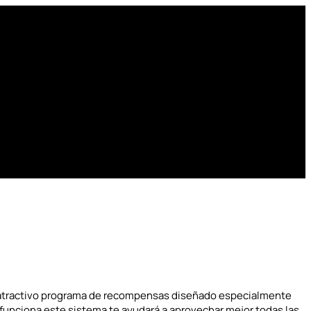
su atractivo programa de recompensas diseñado especialmente
funciona este sistema te ayudará a aprovechar mejor todas las