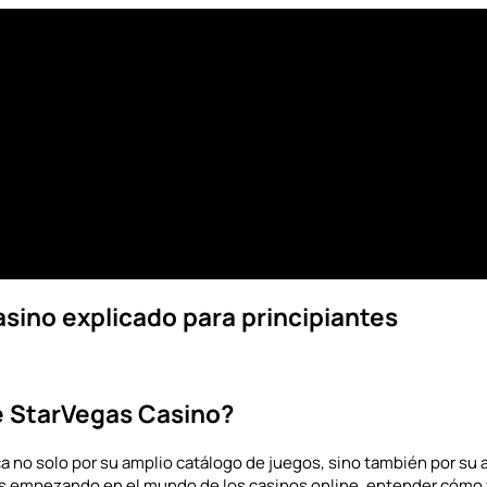
ino explicado para principiantes
e StarVegas Casino?
ca no solo por su amplio catálogo de juegos, sino también por 
ás empezando en el mundo de los casinos online, entender cómo 