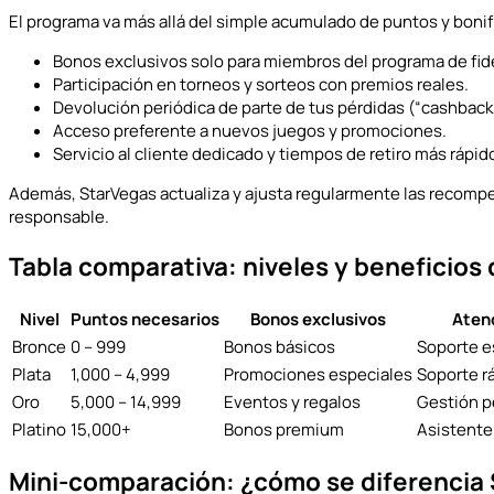
El programa va más allá del simple acumulado de puntos y boni
Bonos exclusivos solo para miembros del programa de fid
Participación en torneos y sorteos con premios reales.
Devolución periódica de parte de tus pérdidas (“cashback
Acceso preferente a nuevos juegos y promociones.
Servicio al cliente dedicado y tiempos de retiro más rápid
Además, StarVegas actualiza y ajusta regularmente las recompe
responsable.
Tabla comparativa: niveles y beneficios
Nivel
Puntos necesarios
Bonos exclusivos
Aten
Bronce
0 – 999
Bonos básicos
Soporte e
Plata
1,000 – 4,999
Promociones especiales
Soporte r
Oro
5,000 – 14,999
Eventos y regalos
Gestión p
Platino
15,000+
Bonos premium
Asistente
Mini-comparación: ¿cómo se diferencia