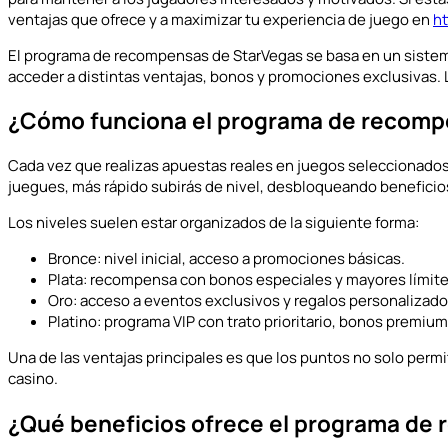
ventajas que ofrece y a maximizar tu experiencia de juego en
ht
El programa de recompensas de StarVegas se basa en un siste
acceder a distintas ventajas, bonos y promociones exclusivas. 
¿Cómo funciona el programa de recom
Cada vez que realizas apuestas reales en juegos seleccionados
juegues, más rápido subirás de nivel, desbloqueando benefici
Los niveles suelen estar organizados de la siguiente forma:
Bronce: nivel inicial, acceso a promociones básicas.
Plata: recompensa con bonos especiales y mayores límites
Oro: acceso a eventos exclusivos y regalos personalizado
Platino: programa VIP con trato prioritario, bonos premium
Una de las ventajas principales es que los puntos no solo perm
casino.
¿Qué beneficios ofrece el programa de