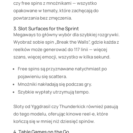
czy free spins z mnożnikami — wszystko
opakowane w tematy, które zachęcają do
powtarzania bez zmęczenia.
3. Slot Surfaces for the Sprint
Megaways to główny wybór dla szybkiej rozgrywki.
Wyobraź sobie spin „Break the Walls”, gdzie każda z
reelków może generować do 117 linii — więcej
szans, więcej emocji, wszystko w kilka sekund.
Free spins są przyznawane natychmiast po
pojawieniu się scattera.
Mnożniki nakładają się podczas gry.
Szybkie wypłaty utrzymują tempo.
Sloty od Yggdrasil czy Thunderkick również pasują
do tego modelu, oferując kinowe reel‑e, które
kończą się w mniej niż dziesięć spinów.
4. Table Games on the Go