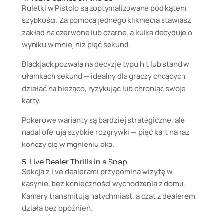
Ruletki w Pistolo są zoptymalizowane pod kątem
szybkości. Za pomocą jednego kliknięcia stawiasz
zakład na czerwone lub czarne, a kulka decyduje o
wyniku w mniej niż pięć sekund.
Blackjack pozwala na decyzje typu hit lub stand w
ułamkach sekund — idealny dla graczy chcących
działać na bieżąco, ryzykując lub chroniąc swoje
karty.
Pokerowe warianty są bardziej strategiczne, ale
nadal oferują szybkie rozgrywki — pięć kart na raz
kończy się w mgnieniu oka.
5. Live Dealer Thrills in a Snap
Sekcja z live dealerami przypomina wizytę w
kasynie, bez konieczności wychodzenia z domu.
Kamery transmitują natychmiast, a czat z dealerem
działa bez opóźnień.