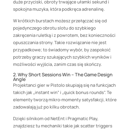
duże przyciski, obroty trwające ułamki sekund i
spokojna muzyka, która podkręca adrenalinę.
W krótkich burstach możesz przełączać się od
pojedynczego obrotu slotu do szybkiego
zakręcenia ruletką i z powrotem, bez konieczności
opuszczania strony. Takie rozwiązanie nie jest
przypadkowe; to świadomy wybór, by zaspokoić
potrzeby graczy szukających szybkich wyników i
możliwości wyjścia, zanim czas się skończy.
2. Why Short Sessions Win – The Game Design
Angle
Projektanci gier w Pistolo skupiają się na funkcjach
takich jak „instant win” i „quick bonus rounds”. Te
elementy tworzą mikro‑momenty satysfakcji, które
zadowalają już po kilku obrotach.
Dzięki silnikom od NetEnt i Pragmatic Play,
znajdziesz tu mechaniki takie jak scatter triggers