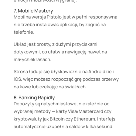
7. Mobile Mastery
Mobilna wersja Pistolo jest w pełni responsywna —
nie trzeba instalować aplikacji, by zagrać na
telefonie.
Układ jest prosty, z dużymi przyciskami
dotykowymi, co ułatwia nawigację nawet na
małych ekranach.
Strona ładuje się błyskawicznie na Androidzie i
iOS, więc możesz rozpocząć grę podczas przerwy
na kawę lub czekając na światłach.
8. Banking Rapidly
Depozyty są natychmiastowe, niezależnie od
wybranej metody — karty Visa/Mastercard czy
kryptowaluty jak Bitcoin czy Ethereum. Interfejs
automatycznie uzupełnia saldo w kilka sekund.