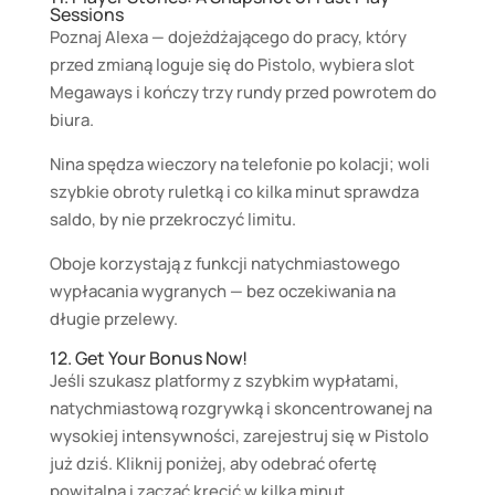
Sessions
Poznaj Alexa — dojeżdżającego do pracy, który
przed zmianą loguje się do Pistolo, wybiera slot
Megaways i kończy trzy rundy przed powrotem do
biura.
Nina spędza wieczory na telefonie po kolacji; woli
szybkie obroty ruletką i co kilka minut sprawdza
saldo, by nie przekroczyć limitu.
Oboje korzystają z funkcji natychmiastowego
wypłacania wygranych — bez oczekiwania na
długie przelewy.
12. Get Your Bonus Now!
Jeśli szukasz platformy z szybkim wypłatami,
natychmiastową rozgrywką i skoncentrowanej na
wysokiej intensywności, zarejestruj się w Pistolo
już dziś. Kliknij poniżej, aby odebrać ofertę
powitalną i zacząć kręcić w kilka minut.