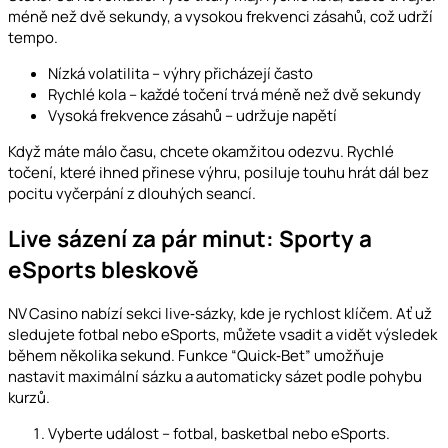
méně než dvě sekundy, a vysokou frekvenci zásahů, což udrží
tempo.
Nízká volatilita – výhry přicházejí často
Rychlé kola – každé točení trvá méně než dvě sekundy
Vysoká frekvence zásahů – udržuje napětí
Když máte málo času, chcete okamžitou odezvu. Rychlé
točení, které ihned přinese výhru, posiluje touhu hrát dál bez
pocitu vyčerpání z dlouhých seancí.
Live sázení za pár minut: Sporty a
eSports bleskově
NV Casino nabízí sekci live‑sázky, kde je rychlost klíčem. Ať už
sledujete fotbal nebo eSports, můžete vsadit a vidět výsledek
během několika sekund. Funkce “Quick‑Bet” umožňuje
nastavit maximální sázku a automaticky sázet podle pohybu
kurzů.
Vyberte událost – fotbal, basketbal nebo eSports.