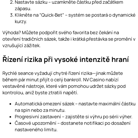
Nastavte sázku – uzamkněte částku před začátkem
zápasu.
Klikněte na “Quick‑Bet” – systém se postará o dynamické
kurzy.
Výhoda? Můžete podpořit svého favorita bez čekání na
otevření tradičních sázek, takže i krátká přestávka se promění v
vzrušující zážitek.
Řízení rizika při vysoké intenzitě hraní
Rychlé seance vyžadují chytré řízení rizika—jinak můžete
během pár minut přijít o celý bankroll. NV Casino nabízí
vestavěné nástroje, které vám pomohou udržet sázky pod
kontrolou, aniž byste ztratili napětí.
Automatická omezení sázek – nastavte maximální částku
na spin nebo za minutu.
Progresivní zastavení – zajistěte si výhru po sérii výher.
Časové upozornění – dostanete notifikaci po dosažení
nastaveného limitu.