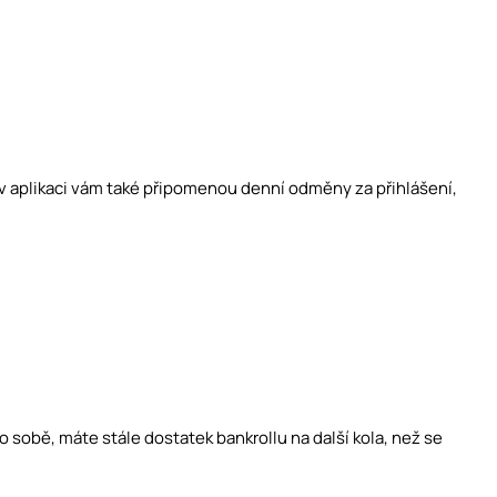
 v aplikaci vám také připomenou denní odměny za přihlášení,
 sobě, máte stále dostatek bankrollu na další kola, než se