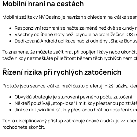
Mobilní hraní na cestách
Mobilní zážitek v NV Casino je navržen s ohledem na krátké sea
Responzivní rozhraní se načte za méně než dvě sekundy n
Všechny oblíbené sloty běží plynule na prohlížečích iOS i 
Dedikovaná Android aplikace nabízí odměny „Shake Bonus“
To znamená, že můžete začít hrát při popíjení kávy nebo ukonči
takže nikdy nezmeškáte příležitost během těch rychlých herníc
Řízení rizika při rychlých zatočeních
Protože jsou seance krátké, hráči často preferují nižší sázky, kte
Obvyklá strategie je stanovení pevného počtu zatočení — n
Někteří používají „stop-loss“ limit, kdy přestanou po ztrátě
Jiní se řídí „win limits“, kdy přestanou hrát po dosažení s
Tento disciplinovaný přístup zabraňuje únavě a udržuje vzrušení
rozhodnete skončit.