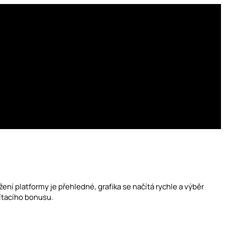
ení platformy je přehledné, grafika se načítá rychle a výběr
ítacího bonusu.