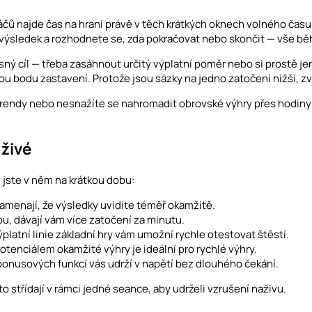
áčů najde čas na hraní právě v těch krátkých oknech volného čas
te výsledek a rozhodnete se, zda pokračovat nebo skončit — vše b
 jasný cíl — třeba zasáhnout určitý výplatní poměr nebo si prostě je
ou bodu zastavení. Protože jsou sázky na jedno zatočení nižší, zvl
rendy nebo nesnažíte se nahromadit obrovské výhry přes hodiny h
 živé
ž jste v něm na krátkou dobu:
namenají, že výsledky uvidíte téměř okamžitě.
ou, dávají vám více zatočení za minutu.
výplatní linie základní hry vám umožní rychle otestovat štěstí.
enciálem okamžité výhry je ideální pro rychlé výhry.
onusových funkcí vás udrží v napětí bez dlouhého čekání.
to střídají v rámci jedné seance, aby udrželi vzrušení naživu.