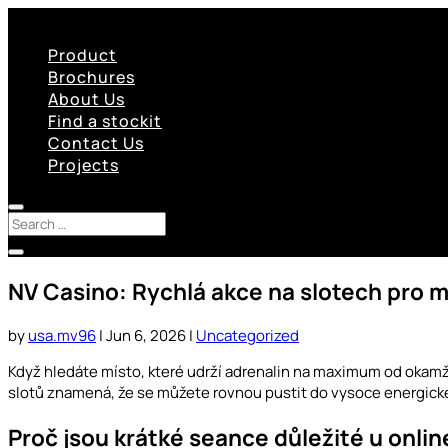
Product
Brochures
About Us
Find a stockit
Contact Us
Projects
NV Casino: Rychlá akce na slotech pro 
by
usa.mv96
|
Jun 6, 2026
|
Uncategorized
Když hledáte místo, které udrží adrenalin na maximum od okamžiku
slotů znamená, že se můžete rovnou pustit do vysoce energick
Proč jsou krátké seance důležité u onlin