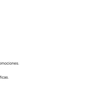
romociones.
ficas.