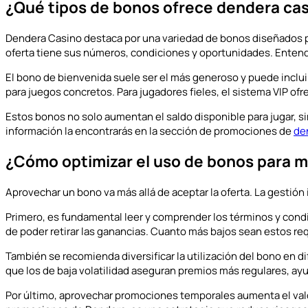
¿Qué tipos de bonos ofrece dendera ca
Dendera Casino destaca por una variedad de bonos diseñados pa
oferta tiene sus números, condiciones y oportunidades. Entend
El bono de bienvenida suele ser el más generoso y puede inclui
para juegos concretos. Para jugadores fieles, el sistema VIP of
Estos bonos no solo aumentan el saldo disponible para jugar, si
información la encontrarás en la sección de promociones de
de
¿Cómo optimizar el uso de bonos para m
Aprovechar un bono va más allá de aceptar la oferta. La gestión 
Primero, es fundamental leer y comprender los términos y cond
de poder retirar las ganancias. Cuanto más bajos sean estos req
También se recomienda diversificar la utilización del bono en 
que los de baja volatilidad aseguran premios más regulares, ay
Por último, aprovechar promociones temporales aumenta el valor 