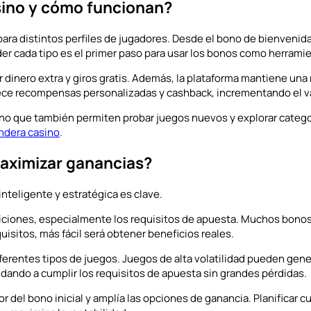
sino y cómo funcionan?
ra distintos perfiles de jugadores. Desde el bono de bienvenida
er cada tipo es el primer paso para usar los bonos como herram
r dinero extra y giros gratis. Además, la plataforma mantiene un
rece recompensas personalizadas y cashback, incrementando el val
no que también permiten probar juegos nuevos y explorar categorí
ndera casino
.
aximizar ganancias?
inteligente y estratégica es clave.
iciones, especialmente los requisitos de apuesta. Muchos bonos 
uisitos, más fácil será obtener beneficios reales.
diferentes tipos de juegos. Juegos de alta volatilidad pueden g
udando a cumplir los requisitos de apuesta sin grandes pérdidas.
del bono inicial y amplía las opciones de ganancia. Planificar c