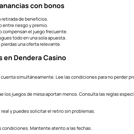
ganancias con bonos
a retirada de beneficios.
 entre riesgo y premio.
azo compensan el juego frecuente.
iesgues todo en una sola apuesta.
pierdas una oferta relevante.
s en Dendera Casino
 cuenta simultáneamente. Lee las condiciones para no perder p
que los juegos de mesa aportan menos. Consulta las reglas especí
real y puedes solicitar el retiro sin problemas.
las condiciones. Mantente atento a las fechas.