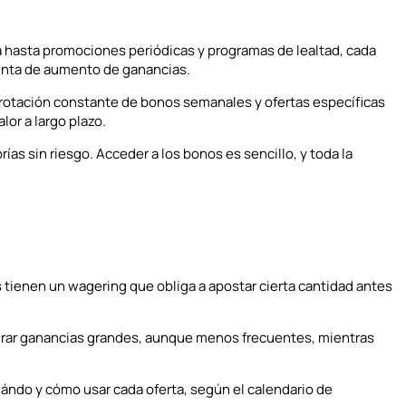
 hasta promociones periódicas y programas de lealtad, cada
ienta de aumento de ganancias.
a rotación constante de bonos semanales y ofertas específicas
or a largo plazo.
as sin riesgo. Acceder a los bonos es sencillo, y toda la
tienen un wagering que obliga a apostar cierta cantidad antes
enerar ganancias grandes, aunque menos frecuentes, mientras
uándo y cómo usar cada oferta, según el calendario de