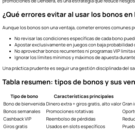
promociones de Dendera, es una estrategia que reduce riesgos 
¿Qué errores evitar al usar los bonos e
Aunque los bonos son una ventaja, cometer errores comunes pue
No revisar las condiciones específicas de cada bono puede
Apostar exclusivamente en juegos con baja probabilidad o 
No aprovechar bonos recurrentes ni programas VIP limita el
Ignorar los límites mínimos y máximos de apuesta durante
Una práctica prudente es seguir una gestión disciplinada del sal
Tabla resumen: tipos de bonos y sus ve
Tipo de bono
Características principales
Bono de bienvenida
Dinero extra + giros gratis, alto valor
Gran i
Bonos semanales
Promociones rotativas
Oport
Cashback VIP
Reembolso de pérdidas
Reduc
Giros gratis
Usados en slots específicos
Prueb