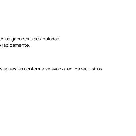
der las ganancias acumuladas.
do rápidamente.
las apuestas conforme se avanza en los requisitos.