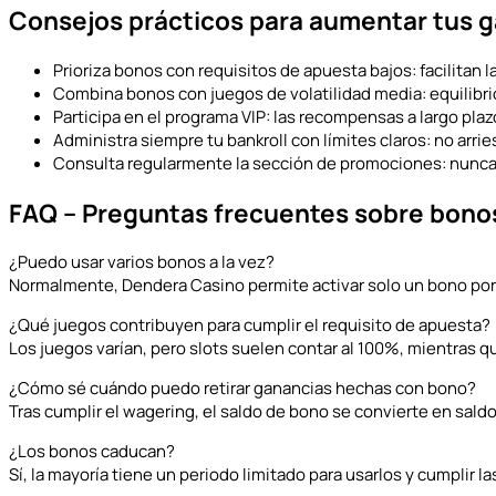
Consejos prácticos para aumentar tus 
Prioriza bonos con requisitos de apuesta bajos: facilitan l
Combina bonos con juegos de volatilidad media: equilibrio
Participa en el programa VIP: las recompensas a largo pl
Administra siempre tu bankroll con límites claros: no arr
Consulta regularmente la sección de promociones: nunca 
FAQ – Preguntas frecuentes sobre bono
¿Puedo usar varios bonos a la vez?
Normalmente, Dendera Casino permite activar solo un bono por
¿Qué juegos contribuyen para cumplir el requisito de apuesta?
Los juegos varían, pero slots suelen contar al 100%, mientras 
¿Cómo sé cuándo puedo retirar ganancias hechas con bono?
Tras cumplir el wagering, el saldo de bono se convierte en saldo 
¿Los bonos caducan?
Sí, la mayoría tiene un periodo limitado para usarlos y cumplir 