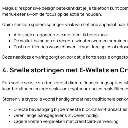
Magius’ responsive design betekent dat je je telefoon kunt op
menu‑ketens—om de focus op de actie te houden.
Quick session spelers springen vaak van het ene apparaat naar he
Alle spelcategorieën zijn met één tik bereikbaar.
De wallet‑balansen en recente winsten worden prominen
Push‑notificaties waarschuwen je voor free spins of reloa
Deze naadloze ervaring zorgt ervoor dat je korte sessie ongest
4. Snelle stortingen met E‑Wallets en C
Een snelle sessie starten vereist directe financieringsopties.
kaartbetalingen en een scala aan cryptocurrencies zoals Bitcoi
Storten via crypto is vooral handig omdat het traditionele bank
Directe bevestiging bij de meeste blockchain‑transacties
Geen lange bankgegevens invoeren nodig.
Lagere kosten vergeleken met creditcard‑verwerking.