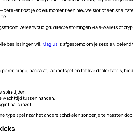
s—betekent dat je op elk moment een nieuwe slot of een snel taf
lte.
ngsstroom vereenvoudigd: directe stortingen via e‑wallets of cr
lle beslissingen wil,
Magius
is afgestemd om je sessie vloeiend 
eo poker, bingo, baccarat, jackpotspellen tot live dealer tafels, bi
e spin‑tijden.
le wachttijd tussen handen.
gint na je inzet.
ne type spel naar het andere schakelen zonder je te haasten door
kicks