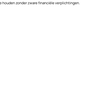
e houden zonder zware financiële verplichtingen.
.