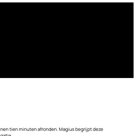
innen tien minuten afronden. Magius begrijpt deze
gatie.