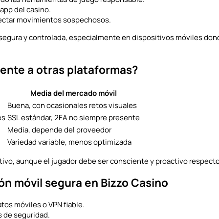
app del casino.
etectar movimientos sospechosos.
a segura y controlada, especialmente en dispositivos móviles do
ente a otras plataformas?
Media del mercado móvil
Buena, con ocasionales retos visuales
es
SSL estándar, 2FA no siempre presente
Media, depende del proveedor
Variedad variable, menos optimizada
vo, aunque el jugador debe ser consciente y proactivo respecto a
ión móvil segura en Bizzo Casino
tos móviles o VPN fiable.
as de seguridad.