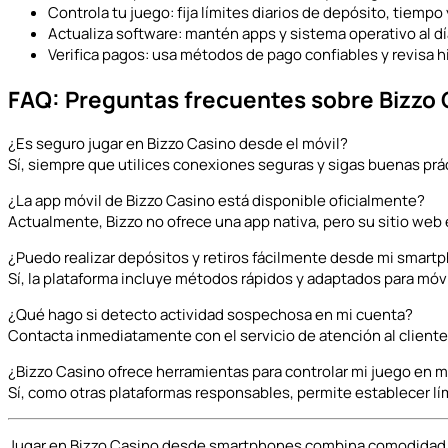
Controla tu juego: fija límites diarios de depósito, tiempo 
Actualiza software: mantén apps y sistema operativo al día
Verifica pagos: usa métodos de pago confiables y revisa h
FAQ: Preguntas frecuentes sobre Bizzo 
¿Es seguro jugar en Bizzo Casino desde el móvil?
Sí, siempre que utilices conexiones seguras y sigas buenas prác
¿La app móvil de Bizzo Casino está disponible oficialmente?
Actualmente, Bizzo no ofrece una app nativa, pero su sitio w
¿Puedo realizar depósitos y retiros fácilmente desde mi smart
Sí, la plataforma incluye métodos rápidos y adaptados para móv
¿Qué hago si detecto actividad sospechosa en mi cuenta?
Contacta inmediatamente con el servicio de atención al cliente
¿Bizzo Casino ofrece herramientas para controlar mi juego en m
Sí, como otras plataformas responsables, permite establecer lí
Jugar en Bizzo Casino desde smartphones combina comodidad y fl