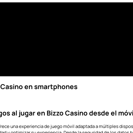
zo Casino en smartphones
os al jugar en Bizzo Casino desde el móvi
ece una experiencia de juego móvil adaptada a múltiples disposi
d y optimizar su experiencia. Desde la seguridad de los datos ha