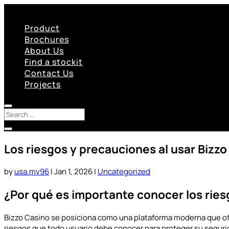
Product
Brochures
About Us
Find a stockit
Contact Us
Projects
Los riesgos y precauciones al usar Biz
by
usa.mv96
|
Jan 1, 2026
|
Uncategorized
¿Por qué es importante conocer los riesg
Bizzo Casino se posiciona como una plataforma moderna que ofr
riesgos que todo usuario debe conocer para proteger su segurida