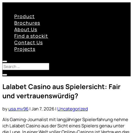
Product
Brochures
About Us
Find a stockit
Contact Us
Projects
Lalabet Casino aus Spielersicht: Fair
und vertrauenswürdig?
by
usa.mv96
|
Jan 7, 2026
|
Uncategorized
Als Gaming-Journalist mit langjähriger Spielerfahrung nehme
ich Lalabet Casino aus der Sicht eines Spielers genau unter
die Lupe. In einer Welt voller Online-Casinos ist Vertrauen das