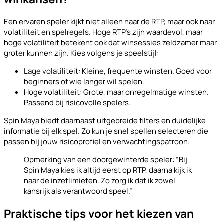
Een ervaren speler kijkt niet alleen naar de RTP, maar ook naar
volatiliteit en spelregels. Hoge RTP’s zijn waardevol, maar
hoge volatiliteit betekent ook dat winsessies zeldzamer maar
groter kunnen zijn. Kies volgens je speelstijl:
Lage volatiliteit: Kleine, frequente winsten. Goed voor
beginners of wie langer wil spelen.
Hoge volatiliteit: Grote, maar onregelmatige winsten.
Passend bij risicovolle spelers.
Spin Maya biedt daarnaast uitgebreide filters en duidelijke
informatie bij elk spel. Zo kun je snel spellen selecteren die
passen bij jouw risicoprofiel en verwachtingspatroon.
Opmerking van een doorgewinterde speler: “Bij
Spin Maya kies ik altijd eerst op RTP, daarna kijk ik
naar de inzetlimieten. Zo zorg ik dat ik zowel
kansrijk als verantwoord speel.”
Praktische tips voor het kiezen van