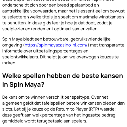
onderscheidt zich door een breed spelaanbod en
aantrekkelijke voorwaarden, maar het is essentieel om bewust
te selecteren welke titels je speelt om maximale winstkansen
te benutten. In deze gids leer je hoe je dat doet, zodat je
spelplezier en rendement optimaal samenvallen.
Spin Maya biedt een betrouwbare, gebruiksvriendelijke
omgeving (
https://spinmayacasino-nl.com/
) met transparante
informatie over uitbetalingspercentages en
spelontwikkelaars. Dit helpt je om weloverwogen keuzes te
maken.
Welke spellen hebben de beste kansen
in Spin Maya?
De kans om te winnen verschilt per speltype. Over het
algemeen geldt dat tafelspellen betere winkansen bieden dan
slots. Let bij je keuze op de Return to Player (RTP) waarde;
deze geeft aan welk percentage van het ingezette bedrag
gemiddeld wordt terugbetaald aan spelers.