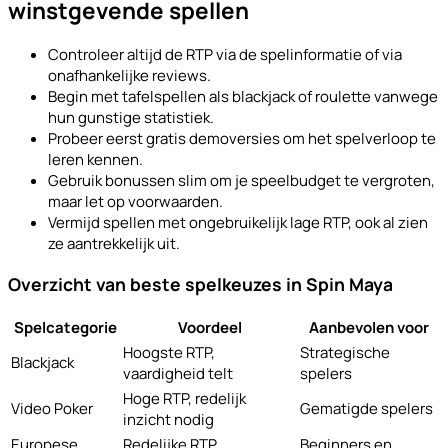
winstgevende spellen
Controleer altijd de RTP via de spelinformatie of via
onafhankelijke reviews.
Begin met tafelspellen als blackjack of roulette vanwege
hun gunstige statistiek.
Probeer eerst gratis demoversies om het spelverloop te
leren kennen.
Gebruik bonussen slim om je speelbudget te vergroten,
maar let op voorwaarden.
Vermijd spellen met ongebruikelijk lage RTP, ook al zien
ze aantrekkelijk uit.
Overzicht van beste spelkeuzes in Spin Maya
Spelcategorie
Voordeel
Aanbevolen voor
Hoogste RTP,
Strategische
Blackjack
vaardigheid telt
spelers
Hoge RTP, redelijk
Video Poker
Gematigde spelers
inzicht nodig
Europese
Redelijke RTP,
Beginners en