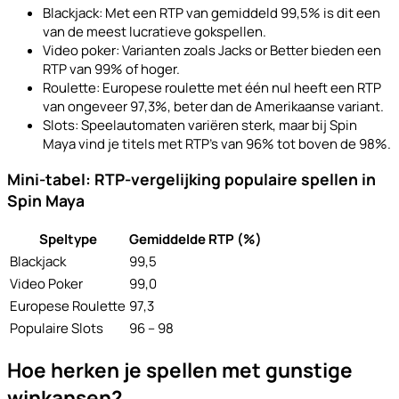
Blackjack: Met een RTP van gemiddeld 99,5% is dit een
van de meest lucratieve gokspellen.
Video poker: Varianten zoals Jacks or Better bieden een
RTP van 99% of hoger.
Roulette: Europese roulette met één nul heeft een RTP
van ongeveer 97,3%, beter dan de Amerikaanse variant.
Slots: Speelautomaten variëren sterk, maar bij Spin
Maya vind je titels met RTP’s van 96% tot boven de 98%.
Mini-tabel: RTP-vergelijking populaire spellen in
Spin Maya
Speltype
Gemiddelde RTP (%)
Blackjack
99,5
Video Poker
99,0
Europese Roulette
97,3
Populaire Slots
96 – 98
Hoe herken je spellen met gunstige
winkansen?