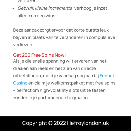
verliezen.
Gebruik kleine increments:
verhoog je inzet
alleen na een winst.
Deze aanpak zorgt ervoor dat korte bursts leuk
blijven in plaats van te veranderen in compulsieve
verliezen.
Get 200 Free Spins Now!
Als je die snelle spanning wilt ervaren van het
draaien aan reels en het zien van directe
uitbetalingen, meld je vandaag nog aan bij
Funbet
Casino
en claim je welkomstpakket met free spins
– perfect om high‑volatility slots uit te testen
zonder in je portemonnee te graaien.
Copyright © 2022 | lefroylondon.uk