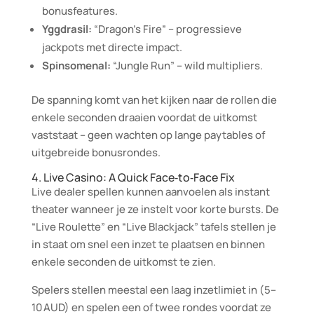
bonusfeatures.
Yggdrasil:
“Dragon’s Fire” – progressieve
jackpots met directe impact.
Spinsomenal:
“Jungle Run” – wild multipliers.
De spanning komt van het kijken naar de rollen die
enkele seconden draaien voordat de uitkomst
vaststaat – geen wachten op lange paytables of
uitgebreide bonusrondes.
4. Live Casino: A Quick Face‑to‑Face Fix
Live dealer spellen kunnen aanvoelen als instant
theater wanneer je ze instelt voor korte bursts. De
“Live Roulette” en “Live Blackjack” tafels stellen je
in staat om snel een inzet te plaatsen en binnen
enkele seconden de uitkomst te zien.
Spelers stellen meestal een laag inzetlimiet in (5–
10 AUD) en spelen een of twee rondes voordat ze