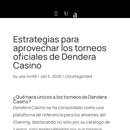
Estrategias para
aprovechar los torneos
oficiales de Dendera
Casino
by
usa.mv96
|
Jan 5, 2026
|
Uncategorized
¿Qué hace únicos a los torneos de Dendera
Casino?
Dendera Casino se ha consolidado como una
plataforma de referencia para los amantes del
iGaming, destacando no sólo por su catálogo de
juegos, sino especialmente por sus torneos