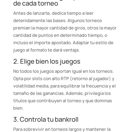
de cada torneo
Antes de lanzarte, dedica tiempo a leer
detenidamente las bases. Algunos torneos
premian la mayor cantidad de giros, otros la mayor
cantidad de puntos en determinado tiempo, o
incluso el importe apostado. Adaptar tu estilo de
juego al formato te dará ventaja.
2. Elige bien los juegos
No todos los juegos aportan igual en los torneos.
Opta por slots con alto RTP (retorno al jugador) y
volatilidad media, para equilibrar la frecuencia y el
tamaño de las ganancias. Además, privilegia los
títulos que contribuyen al torneo y que dominas
bien.
3. Controla tu bankroll
Para sobrevivir en torneos largos y mantener la