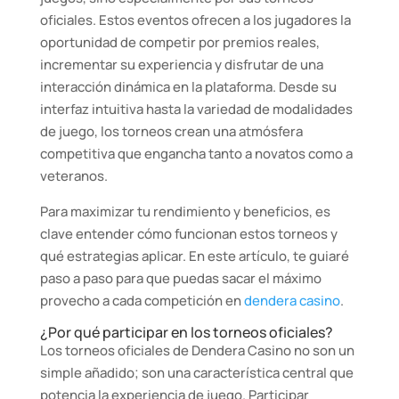
oficiales. Estos eventos ofrecen a los jugadores la
oportunidad de competir por premios reales,
incrementar su experiencia y disfrutar de una
interacción dinámica en la plataforma. Desde su
interfaz intuitiva hasta la variedad de modalidades
de juego, los torneos crean una atmósfera
competitiva que engancha tanto a novatos como a
veteranos.
Para maximizar tu rendimiento y beneficios, es
clave entender cómo funcionan estos torneos y
qué estrategias aplicar. En este artículo, te guiaré
paso a paso para que puedas sacar el máximo
provecho a cada competición en
dendera casino
.
¿Por qué participar en los torneos oficiales?
Los torneos oficiales de Dendera Casino no son un
simple añadido; son una característica central que
potencia la experiencia de juego. Participar