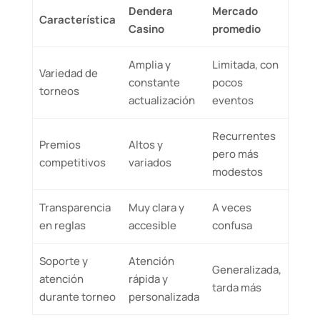
Dendera
Mercado
Característica
Casino
promedio
Amplia y
Limitada, con
Variedad de
constante
pocos
torneos
actualización
eventos
Recurrentes
Premios
Altos y
pero más
competitivos
variados
modestos
Transparencia
Muy clara y
A veces
en reglas
accesible
confusa
Soporte y
Atención
Generalizada,
atención
rápida y
tarda más
durante torneo
personalizada