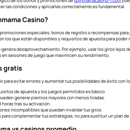
tégico de los bonos y promociones de
spinmamacasino-1.com
pued
cer las condiciones y aplicarlas correctamente es fundamental.
pinmama Casino?
e promociones especiales, bonos de registro o recompensas para 
 en los que están disponibles y requisitos de apuesta para poder 
que genera desaprovechamiento. Por ejemplo, usar los giros lejos d
rlos en sesiones de juego que maximicen su rendimiento.
s gratis
r para evitar errores y aumentar tus posibilidades de éxito con 
uisitos de apuesta y los juegos permitidos es básico.
s pueden generar premios mayores con menos tiradas.
 horas tras su activación.
ones incompatibles que puedan invalidar tus giros.
en para complementar tus estrategias, no para sustituir un plan d
mama vs casinos promedio