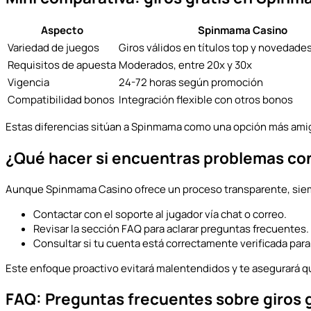
Aspecto
Spinmama Casino
Variedad de juegos
Giros válidos en títulos top y novedade
Requisitos de apuesta
Moderados, entre 20x y 30x
Vigencia
24-72 horas según promoción
Compatibilidad bonos
Integración flexible con otros bonos
Estas diferencias sitúan a Spinmama como una opción más amigab
¿Qué hacer si encuentras problemas con
Aunque Spinmama Casino ofrece un proceso transparente, siemp
Contactar con el soporte al jugador vía chat o correo.
Revisar la sección FAQ para aclarar preguntas frecuentes.
Consultar si tu cuenta está correctamente verificada par
Este enfoque proactivo evitará malentendidos y te asegurará qu
FAQ: Preguntas frecuentes sobre giros 