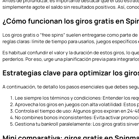
Antes de profundizar, es importante destacar que el uso estra
simplemente agote el saldo sin resultados positivos. Así, cono
¿Cómo funcionan los giros gratis en S
Los giros gratis o “free spins” suelen entregarse como parte d
reglas claras: límite de tiempo para usarlos, juegos específicos
Es habitual confundir el valor y la duración de estos giros, lo 
perderlos. Por eso, urge una planificación previa para integra
Estrategias clave para optimizar los giro
A continuación, te detallo los pasos esenciales que debes segui
Lee siempre los términos y condiciones: Entender los req
Aprovecha los giros en juegos con alta volatilidad: Esto
Controla el tiempo de uso: Algunos giros expiran en 24-48
No combines bonos inconsistentes: Evita activar promoci
Gestiona tu bankroll paralelamente: Los giros gratis sirv
Mini comparativa: giros gratis en Spin