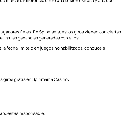
e marcar la diferencia entre una sesión exitosa y una que
jugadores fieles. En Spinmama, estos giros vienen con ciertas
retirar las ganancias generadas con ellos.
e la fecha límite o en juegos no habilitados, conduce a
los giros gratis en Spinmama Casino:
e apuestas responsable.