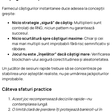
Farmecul câștigurilor instantanee duce adesea la concepții
greșite:
Nicio strategie „sigură” de câștig:
Multiplierii sunt
controlați de RNG; niciun pattern nu garantează
succesul.
Nicio scurtătură spre câștiguri maxime:
Chiar și cei
mai mari multipli sunt improbabili fără risc semnificativ și
răbdare.
Jocul nu este „înșelător” dacă câștigi mare:
Verificarea
blockchain-ului asigură corectitudinea și aleatorietatea.
Un jucător de sesiuni rapide trebuie să se concentreze pe
stabilirea unor așteptări realiste, nu pe urmărirea jackpoturilor
improbabile.
Câteva sfaturi practice
Acest joc recompensează deciziile rapide—nu
contemplarea lungă.
O limită clară de pierdere îți protejează bankroll-ul în