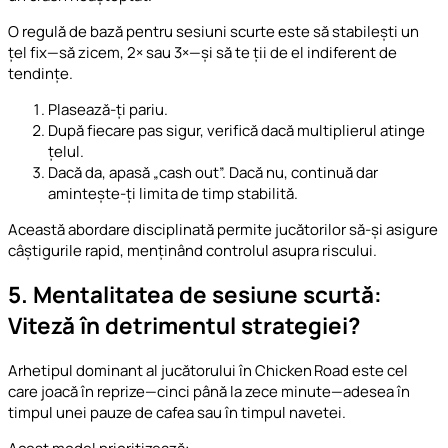
O regulă de bază pentru sesiuni scurte este să stabilești un
țel fix—să zicem, 2× sau 3×—și să te ții de el indiferent de
tendințe.
Plasează-ți pariu.
După fiecare pas sigur, verifică dacă multiplierul atinge
țelul.
Dacă da, apasă „cash out”. Dacă nu, continuă dar
amintește-ți limita de timp stabilită.
Această abordare disciplinată permite jucătorilor să-și asigure
câștigurile rapid, menținând controlul asupra riscului.
5. Mentalitatea de sesiune scurtă:
Viteză în detrimentul strategiei?
Arhetipul dominant al jucătorului în Chicken Road este cel
care joacă în reprize—cinci până la zece minute—adesea în
timpul unei pauze de cafea sau în timpul navetei.