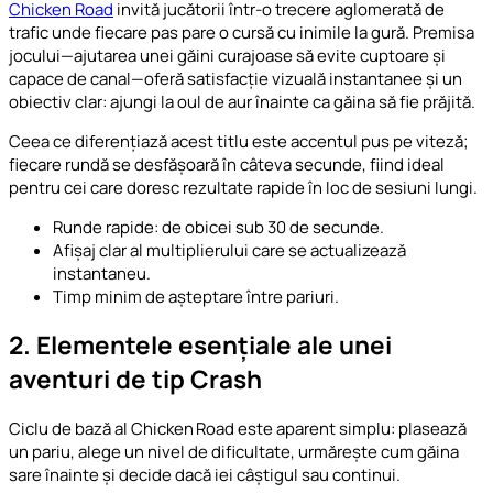
Chicken Road
invită jucătorii într-o trecere aglomerată de
trafic unde fiecare pas pare o cursă cu inimile la gură. Premisa
jocului—ajutarea unei găini curajoase să evite cuptoare și
capace de canal—oferă satisfacție vizuală instantanee și un
obiectiv clar: ajungi la oul de aur înainte ca găina să fie prăjită.
Ceea ce diferențiază acest titlu este accentul pus pe viteză;
fiecare rundă se desfășoară în câteva secunde, fiind ideal
pentru cei care doresc rezultate rapide în loc de sesiuni lungi.
Runde rapide: de obicei sub 30 de secunde.
Afișaj clar al multiplierului care se actualizează
instantaneu.
Timp minim de așteptare între pariuri.
2. Elementele esențiale ale unei
aventuri de tip Crash
Ciclu de bază al Chicken Road este aparent simplu: plasează
un pariu, alege un nivel de dificultate, urmărește cum găina
sare înainte și decide dacă iei câștigul sau continui.