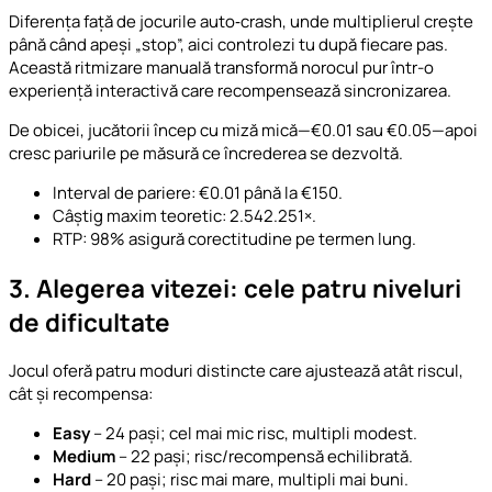
Diferența față de jocurile auto‑crash, unde multiplierul crește
până când apeși „stop”, aici controlezi tu după fiecare pas.
Această ritmizare manuală transformă norocul pur într-o
experiență interactivă care recompensează sincronizarea.
De obicei, jucătorii încep cu miză mică—€0.01 sau €0.05—apoi
cresc pariurile pe măsură ce încrederea se dezvoltă.
Interval de pariere: €0.01 până la €150.
Câștig maxim teoretic: 2.542.251×.
RTP: 98% asigură corectitudine pe termen lung.
3. Alegerea vitezei: cele patru niveluri
de dificultate
Jocul oferă patru moduri distincte care ajustează atât riscul,
cât și recompensa:
Easy
– 24 pași; cel mai mic risc, multipli modest.
Medium
– 22 pași; risc/recompensă echilibrată.
Hard
– 20 pași; risc mai mare, multipli mai buni.