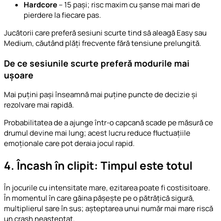
Hardcore
– 15 pași; risc maxim cu șanse mai mari de
pierdere la fiecare pas.
Jucătorii care preferă sesiuni scurte tind să aleagă Easy sau
Medium, căutând plăți frecvente fără tensiune prelungită.
De ce sesiunile scurte preferă modurile mai
ușoare
Mai puțini pași înseamnă mai puține puncte de decizie și
rezolvare mai rapidă.
Probabilitatea de a ajunge într-o capcană scade pe măsură ce
drumul devine mai lung; acest lucru reduce fluctuațiile
emoționale care pot deraia jocul rapid.
4. Încash în clipit: Timpul este totul
În jocurile cu intensitate mare, ezitarea poate fi costisitoare.
În momentul în care găina pășește pe o pătrățică sigură,
multiplierul sare în sus; așteptarea unui număr mai mare riscă
un crash neașteptat.