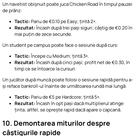
Un navetist obișnuit poate juca Chicken Road în timpul pauzei
de prânz:
Tactic:
Pariu de €0.10 pe Easy; țintă 2×.
Rezultat:
Încash după trei pași siguri; câștig de €0.20 în
mai puțin de zece secunde.
Un student pe campus poate face o sesiune după curs:
Tactic:
Începe cu Medium; țintă 3×.
Rezultat:
Încash după cinci pași; profit net de €0.30, în
timp ce se întoarce la cursuri.
Un jucător după muncă poate folosi o sesiune rapidă pentru a-
și reface bankroll-ul înainte de următoarea rundă mai lungă:
Tactic:
Pariu de €5 pe Hardcore; țintă 5×.
Rezultat:
Încash în opt pași dacă multiplierul atinge
ținta; altfel, se oprește rapid dacă apare o capcană.
10. Demontarea miturilor despre
câștigurile rapide