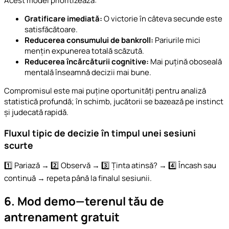
Acest model prioritizează:
Gratificare imediată:
O victorie în câteva secunde este
satisfăcătoare.
Reducerea consumului de bankroll:
Pariurile mici
mențin expunerea totală scăzută.
Reducerea încărcăturii cognitive:
Mai puțină oboseală
mentală înseamnă decizii mai bune.
Compromisul este mai puține oportunități pentru analiză
statistică profundă; în schimb, jucătorii se bazează pe instinct
și judecată rapidă.
Fluxul tipic de decizie în timpul unei sesiuni
scurte
1️⃣ Pariază → 2️⃣ Observă → 3️⃣ Ținta atinsă? → 4️⃣ Încash sau
continuă → repeta până la finalul sesiunii.
6. Mod demo—terenul tău de
antrenament gratuit