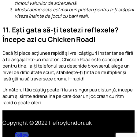
timpul valurilor de adrenalină.
Modul demo este cel mai bun prieten pentru a-ți stăpâni
viteza înainte de jocul cu bani reali.
11. Ești gata să-ți testezi reflexele?
Începe azi cu Chicken Road!
Dacă îți place acțiunea rapidă și vrei câștiguri instantanee fără
a te angaja într-un maraton, Chicken Road este conceput
pentru tine. Ia-ți telefonul sau deschide browserul, alege un
nivel de dificultate scurt, stabilește-ți ținta de multiplier și
lasă găina să traverseze drumul—rapid!
Următorul tău câștig poate fi la un singur pas distanță; începe
acum și simte adrenalina pe care doar un joc crash cu ritm
rapid o poate oferi.
Copyright © 2022 | lefroylondon.uk
Follow