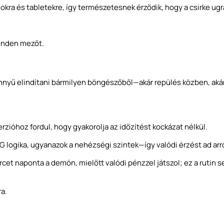
kra és tabletekre, így természetesnek érződik, hogy a csirke ug
minden mezőt.
könnyű elindítani bármilyen böngészőből—akár repülés közben, ak
rzióhoz fordul, hogy gyakorolja az időzítést kockázat nélkül.
 logika, ugyanazok a nehézségi szintek—így valódi érzést ad arró
ercet naponta a demón, mielőtt valódi pénzzel játszol; ez a rutin 
a.