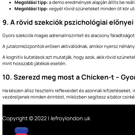
Megoldási tipp:
a demo eredmények alapján állíts be reális
Megoldási tipp:
vegyél rövid szüneteket minden öt kör utá
9. A rövid szekciók pszichológiai előnyei
Gyors szekciók magas adrenalinszintet és alacsony fáradtságot
A jutalomközpontok erősen aktiválódnak, amikor nyersz néhány l
A kognitív kutatások azt mutatják, hogy azok, akik rövid szünet
mint hosszabb játékok esetén.
10. Szerezd meg most a Chicken-t – Gy
Ha készen állsz tesztelni reflexeidet és azonnali kifizetéseket,
vezéreljenek minden érintést, miközben segítesz a bátor csirkén
Copyright © 2022 | lefroylondon.uk
Follow