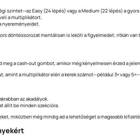
gi szintet—az Easy (24 lépés) vagy a Medium (22 lépés) a gyors k
li a multiplikátort.
a nyereményeidet.
yors döntéssorozat mentálisan is leköti a figyelmedet; ritkán va
 meg a cash‑out gombot, amikor még kényelmesen érzed a jelenleg
ut, amint a multiplikátor eléri a kerek számot—például 3× vagy 5
akrabban az akadályok.
 állít be minden szekcióra.
eket, miközben még mindig ad a lehetőséget a magasabb kifizeté
nyekért