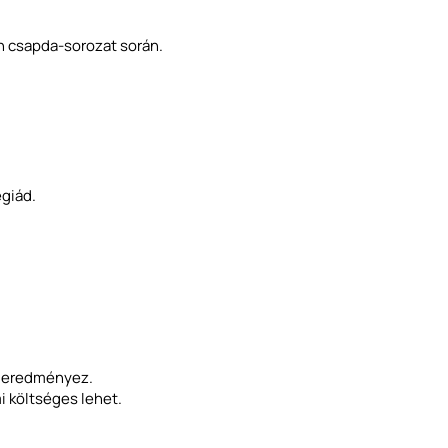
n csapda-sorozat során.
égiád.
t eredményez.
i költséges lehet.