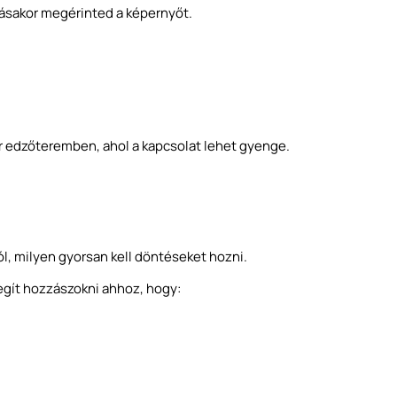
rásakor megérinted a képernyőt.
ár edzőteremben, ahol a kapcsolat lehet gyenge.
l, milyen gyorsan kell döntéseket hozni.
segít hozzászokni ahhoz, hogy: