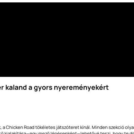
er kaland a gyors nyereményekért
, a Chicken Road tökéletes játszóteret kínál. Minden szekció oly
vető kialakítása—egy mező lépésenként—lehetővé teszi, hogy te di