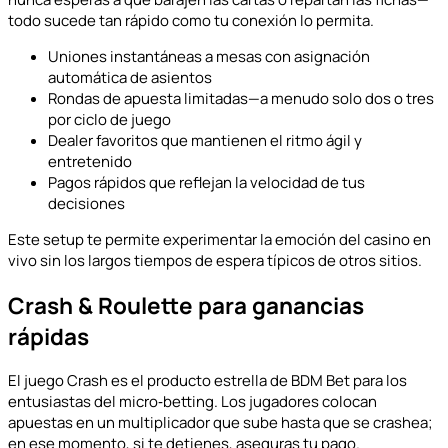
todo sucede tan rápido como tu conexión lo permita.
Uniones instantáneas a mesas con asignación
automática de asientos
Rondas de apuesta limitadas—a menudo solo dos o tres
por ciclo de juego
Dealer favoritos que mantienen el ritmo ágil y
entretenido
Pagos rápidos que reflejan la velocidad de tus
decisiones
Este setup te permite experimentar la emoción del casino en
vivo sin los largos tiempos de espera típicos de otros sitios.
Crash & Roulette para ganancias
rápidas
El juego Crash es el producto estrella de BDM Bet para los
entusiastas del micro‑betting. Los jugadores colocan
apuestas en un multiplicador que sube hasta que se crashea;
en ese momento, si te detienes, aseguras tu pago.