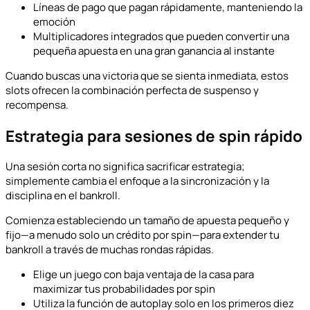
Líneas de pago que pagan rápidamente, manteniendo la
emoción
Multiplicadores integrados que pueden convertir una
pequeña apuesta en una gran ganancia al instante
Cuando buscas una victoria que se sienta inmediata, estos
slots ofrecen la combinación perfecta de suspenso y
recompensa.
Estrategia para sesiones de spin rápido
Una sesión corta no significa sacrificar estrategia;
simplemente cambia el enfoque a la sincronización y la
disciplina en el bankroll.
Comienza estableciendo un tamaño de apuesta pequeño y
fijo—a menudo solo un crédito por spin—para extender tu
bankroll a través de muchas rondas rápidas.
Elige un juego con baja ventaja de la casa para
maximizar tus probabilidades por spin
Utiliza la función de autoplay solo en los primeros diez