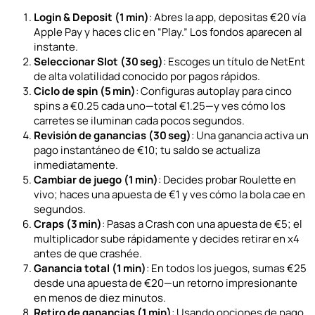
Login & Deposit (1 min)
: Abres la app, depositas €20 vía
Apple Pay y haces clic en “Play.” Los fondos aparecen al
instante.
Seleccionar Slot (30 seg)
: Escoges un título de NetEnt
de alta volatilidad conocido por pagos rápidos.
Ciclo de spin (5 min)
: Configuras autoplay para cinco
spins a €0.25 cada uno—total €1.25—y ves cómo los
carretes se iluminan cada pocos segundos.
Revisión de ganancias (30 seg)
: Una ganancia activa un
pago instantáneo de €10; tu saldo se actualiza
inmediatamente.
Cambiar de juego (1 min)
: Decides probar Roulette en
vivo; haces una apuesta de €1 y ves cómo la bola cae en
segundos.
Craps (3 min)
: Pasas a Crash con una apuesta de €5; el
multiplicador sube rápidamente y decides retirar en x4
antes de que crashée.
Ganancia total (1 min)
: En todos los juegos, sumas €25
desde una apuesta de €20—un retorno impresionante
en menos de diez minutos.
Retiro de ganancias (1 min)
: Usando opciones de pago