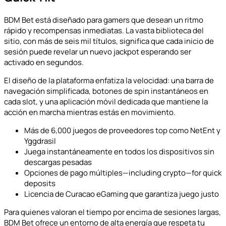
BDM Bet está diseñado para gamers que desean un ritmo
rápido y recompensas inmediatas. La vasta biblioteca del
sitio, con más de seis mil títulos, significa que cada inicio de
sesión puede revelar un nuevo jackpot esperando ser
activado en segundos.
El diseño de la plataforma enfatiza la velocidad: una barra de
navegación simplificada, botones de spin instantáneos en
cada slot, y una aplicación móvil dedicada que mantiene la
acción en marcha mientras estás en movimiento.
Más de 6,000 juegos de proveedores top como NetEnt y
Yggdrasil
Juega instantáneamente en todos los dispositivos sin
descargas pesadas
Opciones de pago múltiples—including crypto—for quick
deposits
Licencia de Curacao eGaming que garantiza juego justo
Para quienes valoran el tiempo por encima de sesiones largas,
BDM Bet ofrece un entorno de alta energía que respeta tu