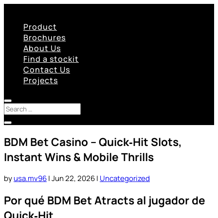
Product
Brochures
About Us
Find a stockit
Contact Us
Projects
BDM Bet Casino – Quick‑Hit Slots,
Instant Wins & Mobile Thrills
by
usa.mv96
|
Jun 22, 2026
|
Uncategorized
Por qué BDM Bet Atracts al jugador de
Quick‑Hit