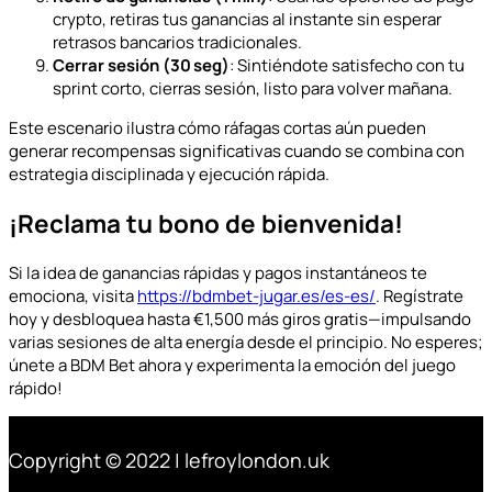
crypto, retiras tus ganancias al instante sin esperar
retrasos bancarios tradicionales.
Cerrar sesión (30 seg)
: Sintiéndote satisfecho con tu
sprint corto, cierras sesión, listo para volver mañana.
Este escenario ilustra cómo ráfagas cortas aún pueden
generar recompensas significativas cuando se combina con
estrategia disciplinada y ejecución rápida.
¡Reclama tu bono de bienvenida!
Si la idea de ganancias rápidas y pagos instantáneos te
emociona, visita
https://bdmbet-jugar.es/es-es/
. Regístrate
hoy y desbloquea hasta €1,500 más giros gratis—impulsando
varias sesiones de alta energía desde el principio. No esperes;
únete a BDM Bet ahora y experimenta la emoción del juego
rápido!
Copyright © 2022 | lefroylondon.uk