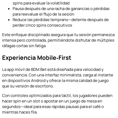
spins para evaluar la volatilidad
Pausa después de una racha de ganancias o pérdidas
para reevaluar el flujo de la sesión
Reduce las pérdidas temprano—detente después de
perder cinco spins consecutivos
Este enfoque disciplinado asegura que tu sesión permanezca
intensa pero controlada, permitiéndote disfrutar de múltiples
ráfagas cortas sin fatiga.
Experiencia Mobile‑First
La app móvil de BDM Bet está diseñada para velocidad y
conveniencia. Con una interfaz minimalista, carga al instante
en dispositivos Android y ofrece la misma calidad de juego
que su versión de escritorio.
Con controles optimizados para táctil, los jugadores pueden
hacer spin en un slot o apostar en un juego de mesa en
segundos—ideal para esas rápidas pausas para el café o
mientras haces fila.