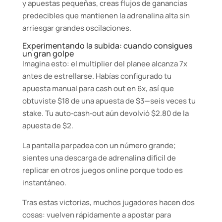
y apuestas pequeñas, creas flujos de ganancias
predecibles que mantienen la adrenalina alta sin
arriesgar grandes oscilaciones.
Experimentando la subida: cuando consigues
un gran golpe
Imagina esto: el multiplier del planee alcanza 7x
antes de estrellarse. Habías configurado tu
apuesta manual para cash out en 6x, así que
obtuviste $18 de una apuesta de $3—seis veces tu
stake. Tu auto‑cash‑out aún devolvió $2.80 de la
apuesta de $2.
La pantalla parpadea con un número grande;
sientes una descarga de adrenalina difícil de
replicar en otros juegos online porque todo es
instantáneo.
Tras estas victorias, muchos jugadores hacen dos
cosas: vuelven rápidamente a apostar para